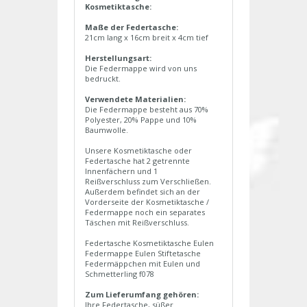
Kosmetiktasche:
Maße der Federtasche:
21cm lang x 16cm breit x 4cm tief
Herstellungsart:
Die Federmappe wird von uns
bedruckt.
Verwendete Materialien:
Die Federmappe besteht aus 70%
Polyester, 20% Pappe und 10%
Baumwolle.
Unsere Kosmetiktasche oder
Federtasche hat 2 getrennte
Innenfächern und 1
Reißverschluss zum Verschließen.
Außerdem befindet sich an der
Vorderseite der Kosmetiktasche /
Federmappe noch ein separates
Täschen mit Reißverschluss.
Federtasche Kosmetiktasche Eulen
Federmappe Eulen Stiftetasche
Federmäppchen mit Eulen und
Schmetterling f078
Zum Lieferumfang gehören:
Ihre Federtasche, süßer