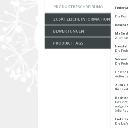
PRODUKTBESCHREIBUNG
Federta
Die Kosm
ZUSÄTZLICHE INFORMATION
Beschre
BEWERTUNGEN
Maße d
21cm lan
PRODUKTTAGS
Herstel
Die Fed
Verwend
Die Fed
Unsere 
Außerde
Zum Li
Ihre Fe
Rechtsh
Das Mot
aufgedr
(Alle Re
Lieferze
Die Lief