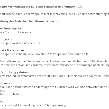
sche Kosmetiktasche Eule auf Schaukel mit Punkten f070
etiktasche oder Federmappe ist hier in weiß mit süßen Eulen und Schmetterling da
ibung der Federtasche / Kosmetiktasche:
er Federtasche:
g x 16cm breit x 4cm tief
lungsart:
ermappe wird von uns bedruckt.
ete Materialien:
ermappe besteht aus 70% Polyester, 20% Pappe und 10% Baumwolle.
Kosmetiktasche oder Federtasche hat 2 getrennte Innenfächern und 1 Reißverschl
m befindet sich an der Vorderseite der Kosmetiktasche / Federmappe noch ein sep
eferumfang gehören:
dertasche, süßer Wandtattoo Probeaufkleber und Gutschein für den nächsten Einkau
inweis:
iv auf der Kosmetiktasche Federmappe mit Eulchen wird von uns entworfen und a
uckt.
chte vorbehalten)
it:
erzeit beträgt 1 - 3 Werktage nach Zahlungseingang.