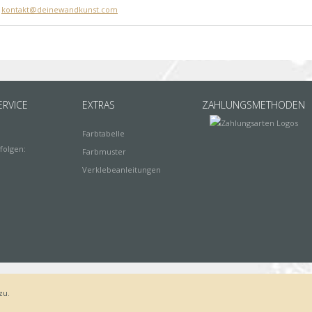
:
kontakt@deinewandkunst.com
RVICE
EXTRAS
ZAHLUNGSMETHODEN
Farbtabelle
folgen:
Farbmuster
Verklebeanleitungen
zu.
Bestellvorgang
AGB
Widerrufsbelehrung