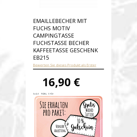
EMAILLEBECHER MIT
FUCHS MOTIV
CAMPINGTASSE
FUCHSTASSE BECHER
KAFFEETASSE GESCHENK
EB215
Bewerten Sie dieses Produkt als Erster
16,90 €
Inkl. 19% USt.
Versandkosten
Produktnummer:
eb215-E
Verfügbarkeit:
Auf Lager
Lieferzeit: 1-2 Werktage