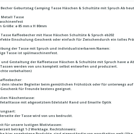
 Becher Geburtstag Camping Tasse Häschen & Schultüte mit Spruch Ab heut
 Metall Tasse
aschinenfest
n Größe: ø 85 mm x H 80mm
 Tasse Kaffeebecher mit Hase Häschen Schultüte & Spruch eb202
rfekte Einschulung-Geschenk oder einfach für Zwischendurch ein tolles Prä
ibung der Tasse mit Spruch und individualisierbarem Namen:
tige Tasse ist spülmaschinenfest.
 und Gestaltung der Kaffeetasse Häschen & Schultüte mit Spruch have a Ab
Tassen werden von uns komplett selbst entworfen und produziert.
echte vorbehalten)
affeebecher:
d dein idealer Begleiter beim gemütlichen Frühstück oder für unterwegs auf
 Geschenk für Freunde bestens geeignet.
alien Häschentasse:
etalltasse mit abgesetztem Edelstahl Rand und Emaille Optik
lungsart:
derseite der Tasse wird von uns bedruckt.
eit für unsere lustigen Motivtassen:
ferzeit beträgt 1-2 Werktage.
Rechtshinweis:
he hier angebotene Produkte, sind eigenständig von wandtattoo-welt (Ilka P