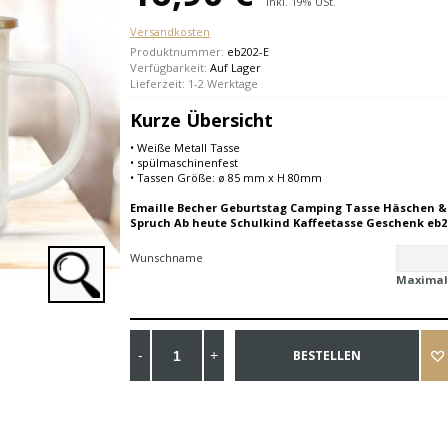
Inkl. 19% USt.
Versandkosten
Produktnummer:
eb202-E
Verfügbarkeit:
Auf Lager
Lieferzeit: 1-2 Werktage
Kurze Übersicht
• Weiße Metall Tasse
• spülmaschinenfest
• Tassen Größe: ø 85 mm x H 80mm
Emaille Becher Geburtstag Camping Tasse Häschen &
Spruch Ab heute Schulkind Kaffeetasse Geschenk eb2
Wunschname
Maximal
BESTELLEN