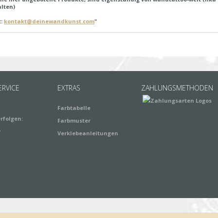
lten)
t:
kontakt@deinewandkunst.com
"
RVICE
EXTRAS
ZAHLUNGSMETHODEN
Farbtabelle
rfolgen:
Farbmuster
Verklebeanleitungen