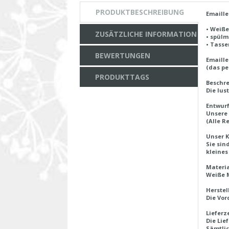
PRODUKTBESCHREIBUNG
Emaille
• Weiße
ZUSÄTZLICHE INFORMATION
• spülm
• Tasse
BEWERTUNGEN
Emaille
(das pe
PRODUKTTAGS
Beschre
Die lus
Entwurf
Unsere 
(Alle R
Unser K
Sie sin
kleines
Materi
Weiße M
Herstel
Die Vor
Lieferz
Die Lie
Sämtlic