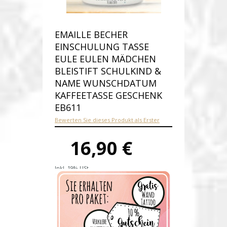
EMAILLE BECHER
EINSCHULUNG TASSE
EULE EULEN MÄDCHEN
BLEISTIFT SCHULKIND &
NAME WUNSCHDATUM
KAFFEETASSE GESCHENK
EB611
Bewerten Sie dieses Produkt als Erster
16,90 €
Inkl. 19% USt.
Versandkosten
Produktnummer:
eb611-E
Verfügbarkeit:
Auf Lager
Lieferzeit: 1-2 Werktage