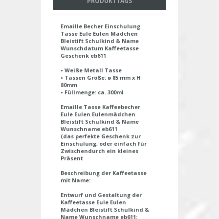
PRODUKTTAGS
Emaille Becher Einschulung
Tasse Eule Eulen Mädchen
Bleistift Schulkind & Name
Wunschdatum Kaffeetasse
Geschenk eb611
• Weiße Metall Tasse
• Tassen Größe: ø 85 mm x H
80mm
• Füllmenge: ca. 300ml
Emaille Tasse Kaffeebecher
Eule Eulen Eulenmädchen
Bleistift Schulkind & Name
Wunschname eb611
(das perfekte Geschenk zur
Einschulung, oder einfach für
Zwischendurch ein kleines
Präsent
Beschreibung der Kaffeetasse
mit Name:
Entwurf und Gestaltung der
Kaffeetasse Eule Eulen
Mädchen Bleistift Schulkind &
Name Wunschname eb611: