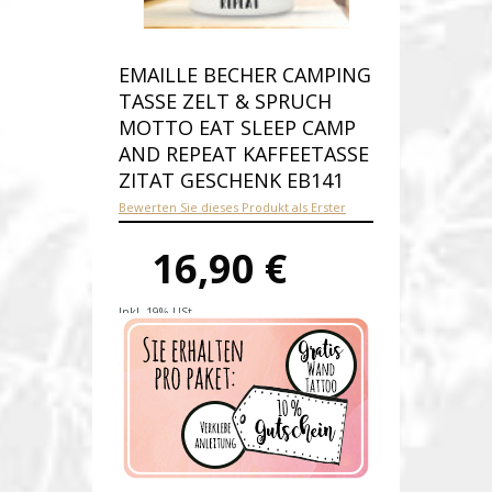
EMAILLE BECHER CAMPING
TASSE ZELT & SPRUCH
MOTTO EAT SLEEP CAMP
AND REPEAT KAFFEETASSE
ZITAT GESCHENK EB141
Bewerten Sie dieses Produkt als Erster
16,90 €
Inkl. 19% USt.
Versandkosten
Produktnummer:
eb141-E
Verfügbarkeit:
Auf Lager
Lieferzeit: 1-2 Werktage