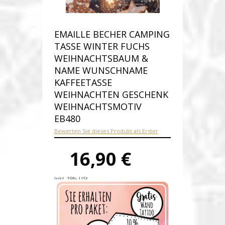
EMAILLE BECHER CAMPING
TASSE WINTER FUCHS
WEIHNACHTSBAUM &
NAME WUNSCHNAME
KAFFEETASSE
WEIHNACHTEN GESCHENK
WEIHNACHTSMOTIV
EB480
Bewerten Sie dieses Produkt als Erster
16,90 €
Inkl. 19% USt.
Versandkosten
Produktnummer:
eb480-E
Verfügbarkeit:
Auf Lager
Lieferzeit: 1-2 Werktage