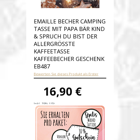
EMAILLE BECHER CAMPING
TASSE MIT PAPA BÄR KIND
& SPRUCH DU BIST DER
ALLERGRÖSSTE K
AFFEETASSE K
AFFEEBECHER GESCHENK E
B487
Bewerten Sie dieses Produkt als Erster
16,90 €
Inkl. 19% USt.
Versandkosten
Produktnummer:
eb487-E
Verfügbarkeit:
Auf Lager
Lieferzeit: 1-2 Werktage