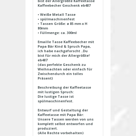
bist der Allergrößte Kaffeetasse
Kaffeebecher Geschenk eb487
• Weiße Metall Tasse
• spülmaschinenfest
• Tassen Größe: ø 85 mm x H
80mm
• Füllmenge: ca. 300ml
Emaille Tasse Kaffeebecher mit
Papa Bär Kind & Spruch Papa,
ich habe nachgeforscht ..Du
bist für mich der Allergrößte!
eb487
(das perfekte Geschenk zu
Weihnachten oder einfach für
Zwischendurch ein tolles
Präsent)
Beschreibung der Kaffeetasse
mit lustigen Spruch:
Die lustige Tasse ist
spülmaschinenfest.
Entwurf und Gestaltung der
Kaffeetasse mit Papa Bär:
Unsere Tassen werden von uns
komplett selbst entworfen und
produziert.
(Alle Rechte vorbehalten)