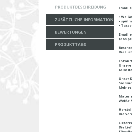
PRODUKTBESCHREIBUNG
Emaill
• Weiße
ZUSÄTZLICHE INFORMATION
• spülm
• Tasse
BEWERTUNGEN
Emaill
(das pe
PRODUKTTAGS
Beschr
Die lus
Entwurf
Unsere 
(Alle R
Unser K
Sie sin
kleines
Materi
Weiße M
Herstel
Die Vor
Lieferz
Die Lie
Sämtlic