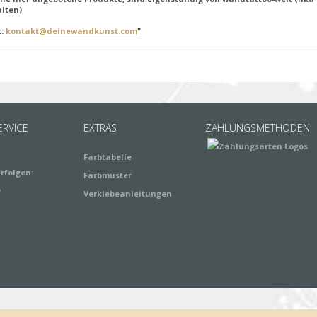
lten)
t:
kontakt@deinewandkunst.com
"
RVICE
EXTRAS
ZAHLUNGSMETHODEN
Farbtabelle
rfolgen:
Farbmuster
Verklebeanleitungen