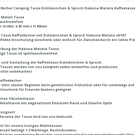
e Becher Camping Tasse Erdmännchen & Spruch Hakuna Matata Kaffeetasse
 Metall Tasse
aschinenfest
n Größe: ø 85 mm x H 80mm
e Tasse Kaffeebecher mit Erdmännchen & Spruch Hakuna Matata eb167
rfekte Einschulung-Geschenk oder einfach für Zwischendurch ein tolles Prä
eibung der Hakuna Matata Tasse:
tige Tasse ist spülmaschinenfest.
 und Gestaltung der Kaffeetasse Erdmännchen & Spruch:
Tassen werden von uns komplett selbst entworfen und produziert.
echte vorbehalten)
affeebecher:
d dein idealer Begleiter beim gemütlichen Frühstück oder für unterwegs auf
 Geschenk für Freunde bestens geeignet.
alien Häschentasse:
etalltasse mit abgesetztem Edelstahl Rand und Emaille Optik
lungsart:
derseite der Tasse wird von uns bedruckt.
eit für unsere lustigen Motivtassen:
ferzeit beträgt 1-2 Werktage.
Rechtshinweis:
he hier angebotene Produkte, sind eigenständig von wandtattoo-welt (Ilka P