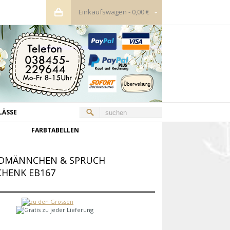
Einkaufswagen
-
0,00 €
LÄSSE
FARBTABELLEN
ERDMÄNNCHEN & SPRUCH
CHENK EB167