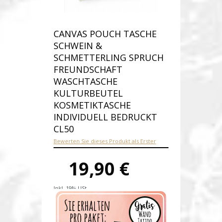
CANVAS POUCH TASCHE
SCHWEIN &
SCHMETTERLING SPRUCH
FREUNDSCHAFT
WASCHTASCHE
KULTURBEUTEL
KOSMETIKTASCHE
INDIVIDUELL BEDRUCKT
CL50
Bewerten Sie dieses Produkt als Erster
19,90 €
Inkl. 19% USt.
Versandkosten
Produktnummer:
cl50-D
Verfügbarkeit:
Auf Lager
Lieferzeit: 1-2 Werktage