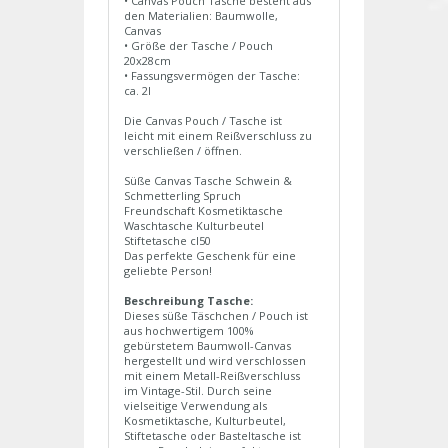
• Canvas Pouch Tasche besteht aus
den Materialien: Baumwolle,
Canvas
• Größe der Tasche / Pouch
20x28cm
• Fassungsvermögen der Tasche:
ca. 2l
Die Canvas Pouch / Tasche ist
leicht mit einem Reißverschluss zu
verschließen / öffnen.
Süße Canvas Tasche Schwein &
Schmetterling Spruch
Freundschaft Kosmetiktasche
Waschtasche Kulturbeutel
Stiftetasche cl50
Das perfekte Geschenk für eine
geliebte Person!
Beschreibung Tasche:
Dieses süße Täschchen / Pouch ist
aus hochwertigem 100%
gebürstetem Baumwoll-Canvas
hergestellt und wird verschlossen
mit einem Metall-Reißverschluss
im Vintage-Stil. Durch seine
vielseitige Verwendung als
Kosmetiktasche, Kulturbeutel,
Stiftetasche oder Basteltasche ist