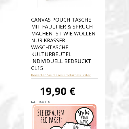
CANVAS POUCH TASCHE
MIT FAULTIER & SPRUCH
MACHEN IST WIE WOLLEN
NUR KRASSER
WASCHTASCHE
KULTURBEUTEL
INDIVIDUELL BEDRUCKT
CL15
Bewerten Sie dieses Produkt als Erster
19,90 €
Inkl. 19% USt.
Versandkosten
Produktnummer:
cl15-E
Verfügbarkeit:
Auf Lager
Lieferzeit: 1-2 Werktage