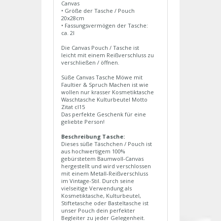
Canvas
• Größe der Tasche / Pouch
20x28cm
• Fassungsvermögen der Tasche:
ca. 2l
Die Canvas Pouch / Tasche ist
leicht mit einem Reißverschluss zu
verschließen / öffnen.
Süße Canvas Tasche Möwe mit
Faultier & Spruch Machen ist wie
wollen nur krasser Kosmetiktasche
Waschtasche Kulturbeutel Motto
Zitat cl15
Das perfekte Geschenk für eine
geliebte Person!
Beschreibung Tasche:
Dieses süße Täschchen / Pouch ist
aus hochwertigem 100%
gebürstetem Baumwoll-Canvas
hergestellt und wird verschlossen
mit einem Metall-Reißverschluss
im Vintage-Stil. Durch seine
vielseitige Verwendung als
Kosmetiktasche, Kulturbeutel,
Stiftetasche oder Basteltasche ist
unser Pouch dein perfekter
Begleiter zu jeder Gelegenheit.