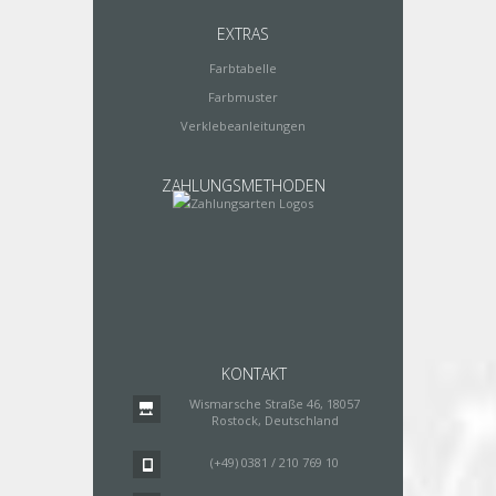
EXTRAS
Farbtabelle
Farbmuster
Verklebeanleitungen
ZAHLUNGSMETHODEN
KONTAKT
Wismarsche Straße 46, 18057
Rostock, Deutschland
(+49) 0381 / 210 769 10