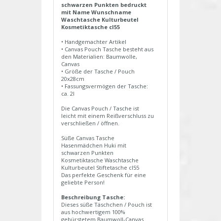
schwarzen Punkten bedruckt
mit Name Wunschname
Waschtasche Kulturbeutel
Kosmetiktasche cl55
• Handgemachter Artikel
• Canvas Pouch Tasche besteht aus
den Materialien: Baumwolle,
Canvas
• Größe der Tasche / Pouch
20x28cm
• Fassungsvermögen der Tasche:
ca. 2l
Die Canvas Pouch / Tasche ist
leicht mit einem Reißverschluss zu
verschließen / öffnen.
Süße Canvas Tasche
Hasenmädchen Huki mit
schwarzen Punkten
Kosmetiktasche Waschtasche
Kulturbeutel Stiftetasche cl55
Das perfekte Geschenk für eine
geliebte Person!
Beschreibung Tasche:
Dieses süße Täschchen / Pouch ist
aus hochwertigem 100%
gebürstetem Baumwoll-Canvas