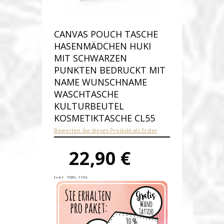
CANVAS POUCH TASCHE
HASENMÄDCHEN HUKI
MIT SCHWARZEN
PUNKTEN BEDRUCKT MIT
NAME WUNSCHNAME
WASCHTASCHE
KULTURBEUTEL
KOSMETIKTASCHE CL55
Bewerten Sie dieses Produkt als Erster
22,90 €
Inkl. 19% USt.
Versandkosten
Produktnummer:
cl55-D
Verfügbarkeit:
Auf Lager
Lieferzeit: 1-2 Werktage