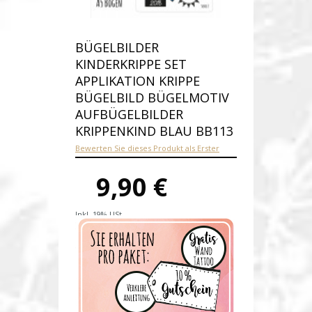
BÜGELBILDER
KINDERKRIPPE SET
APPLIKATION KRIPPE
BÜGELBILD BÜGELMOTIV
AUFBÜGELBILDER
KRIPPENKIND BLAU BB113
Bewerten Sie dieses Produkt als Erster
9,90 €
Inkl. 19% USt.
Versandkosten
Produktnummer:
bb113-C
Verfügbarkeit:
Auf Lager
Lieferzeit: 1-2 Werktage