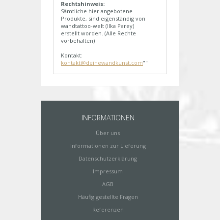
Rechtshinweis:
Sämtliche hier angebotene
Produkte, sind eigenständig von
wandtattoo-welt (Ilka Parey)
erstellt worden. (Alle Rechte
vorbehalten)
Kontakt:
kontakt@deinewandkunst.com
""
INFORMATIONEN
Über uns
Informationen zur Lieferung
Datenschutzerklärung
Impressum
AGB
Häufig gestellte Fragen
Referenzen