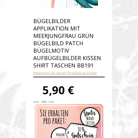
BÜGELBILDER
APPLIKATION MIT
MEERJUNGFRAU GRÜN
BÜGELBILD PATCH
BÜGELMOTIV
AUFBÜGELBILDER KISSEN
SHIRT TASCHEN BB191
Bewerten Sie dieses Produkt als Erster
5,90 €
Inkl. 19% USt.
Versandkosten
Produktnummer:
bb191-B
Verfügbarkeit:
Auf Lager
Lieferzeit: 1-2 Werktage