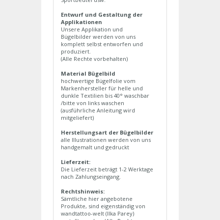
Entwurf und Gestaltung der
Applikationen
Unsere Applikation und
Bügelbilder werden von uns
komplett selbst entworfen und
produziert.
(Alle Rechte vorbehalten)
Material Bügelbild
hochwertige Bügelfolie vom
Markenhersteller für helle und
dunkle Textilien bis 40° waschbar
/bitte von links waschen
(ausführliche Anleitung wird
mitgeliefert)
Herstellungsart der Bügelbilder
alle Illustrationen werden von uns
handgemalt und gedruckt
Lieferzeit:
Die Lieferzeit beträgt 1-2 Werktage
nach Zahlungseingang.
Rechtshinweis:
Sämtliche hier angebotene
Produkte, sind eigenständig von
wandtattoo-welt (Ilka Parey)