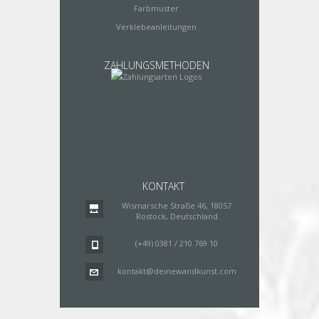
Farbmuster
Verklebeanleitungen
ZAHLUNGSMETHODEN
KONTAKT
Wismarsche Straße 46, 18057
Rostock, Deutschland
(+49) 0381 / 210 769 10
kontakt@deinewandkunst.com