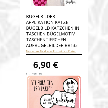
BÜGELBILDER
APPLIKATION KATZE
BÜGELBILD KÄTZCHEN IN
TASCHEN BÜGELMOTIV
TASCHENTIERCHEN
AUFBÜGELBILDER BB133
Bewerten Sie dieses Produkt als Erster
6,90 €
Inkl. 19% USt.
Versandkosten
Produktnummer:
bb133-A
Verfügbarkeit:
Auf Lager
Lieferzeit: 1-2 Werktage