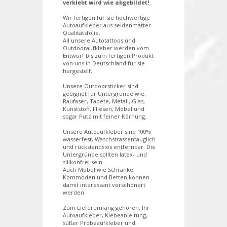
verklebt wird wie abgebildet!
Wir fertigen für sie hochwertige
Autoaufkleber aus seidenmatter
Qualitätsfolie.
All unsere Autotattoos und
Outdooraufkleber werden vom
Entwurf bis zum fertigen Produkt
von uns in Deutschland für sie
hergestellt.
Unsere Outdoorsticker sind
geeignet für Untergründe wie:
Raufaser, Tapete, Metall, Glas,
Kunststoff, Fliesen, Möbel und
sogar Putz mit feiner Körnung.
Unsere Autoaufkleber sind 100%
wasserfest, Waschstrassentauglich
und rückstandslos entfernbar. Die
Untergründe sollten latex- und
silikonfrei sein.
Auch Möbel wie Schränke,
Kommoden und Betten können
damit interessant verschönert
werden.
Zum Lieferumfang gehören: Ihr
Autoaufkleber, Klebeanleitung,
süßer Probeaufkleber und