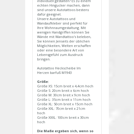
individuell gestalten? Es zu einem
echten Hingucker machen, dann
sind unsere Autotattoos bestens
dafür geeignet.
Unsere Autotattoos und
Wandaufkleber sind perfekt für
Ihre Wohnraumgestaltung. Mit
wenigen Handgriffen können Sie
Wände mit Wandtattoo's beleben,
Sie können Jenseits der üblichen
Möglichkeiten, Welten erschaffen
oder eine besondere Art von
Lebensgefühl zum Ausdruck
bringen.
Autotattoo Heckscheibe Im
Herzen barfuß M1943
Größe:
Größe XS: 15cm breit x 4,4cm hoch
Größe S: 20cm breit x 6cm hoch
Größe M: 30cm breit x 9cm hoch
Größe L: 35cm breit x 11cm hoch
Größe XL: 50cm breit x 15cm hoch
Größe XXL: 70cm breit x 21cm
hoch
Größe XXXL: 100cm breit x 30cm
hoch
Die Maße ergeben sich, wenn so