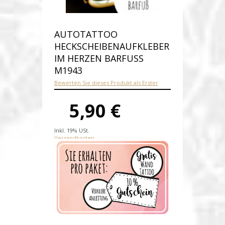
AUTOTATTOO
HECKSCHEIBENAUFKLEBER
IM HERZEN BARFUSS M
1943
Bewerten Sie dieses Produkt als Erster
5,90 €
Inkl. 19% USt.
Versandkosten
Produktnummer:
M1943
Verfügbarkeit:
Auf Lager
Lieferzeit: 1-2 Werktage nach
Zahlungseingang