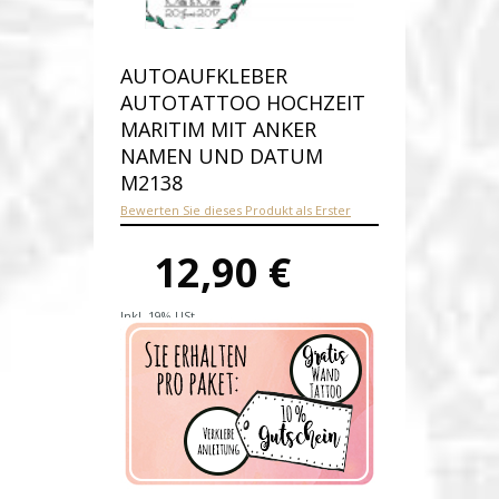
AUTOAUFKLEBER
AUTOTATTOO HOCHZEIT
MARITIM MIT ANKER
NAMEN UND DATUM
M2138
Bewerten Sie dieses Produkt als Erster
12,90 €
Inkl. 19% USt.
Versandkosten
Produktnummer:
M2138-E
Verfügbarkeit:
Auf Lager
Lieferzeit: 1-2 Werktage