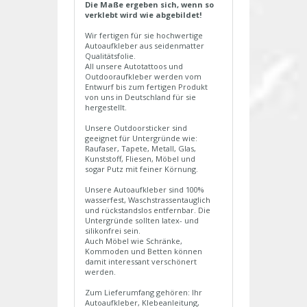
Die Maße ergeben sich, wenn so
verklebt wird wie abgebildet!
Wir fertigen für sie hochwertige
Autoaufkleber aus seidenmatter
Qualitätsfolie.
All unsere Autotattoos und
Outdooraufkleber werden vom
Entwurf bis zum fertigen Produkt
von uns in Deutschland für sie
hergestellt.
Unsere Outdoorsticker sind
geeignet für Untergründe wie:
Raufaser, Tapete, Metall, Glas,
Kunststoff, Fliesen, Möbel und
sogar Putz mit feiner Körnung.
Unsere Autoaufkleber sind 100%
wasserfest, Waschstrassentauglich
und rückstandslos entfernbar. Die
Untergründe sollten latex- und
silikonfrei sein.
Auch Möbel wie Schränke,
Kommoden und Betten können
damit interessant verschönert
werden.
Zum Lieferumfang gehören: Ihr
Autoaufkleber, Klebeanleitung,