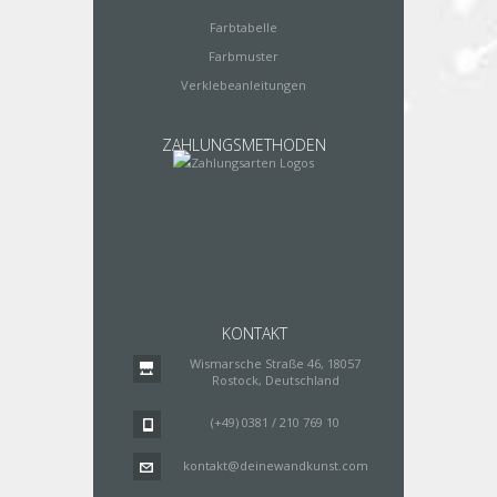
Farbtabelle
Farbmuster
Verklebeanleitungen
ZAHLUNGSMETHODEN
KONTAKT
Wismarsche Straße 46, 18057
Rostock, Deutschland
(+49) 0381 / 210 769 10
kontakt@deinewandkunst.com