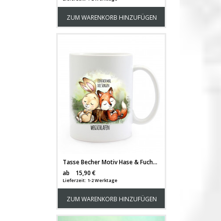
ZUM WARENKORB HINZUFÜGEN
Tasse Becher Motiv Hase & Fuchs Spruch Einfach Sorgen wegschlafen Kaffeebecher Geschenk Spruchbecher ts908
Versandkosten
ab
15,90 €
Lieferzeit: 1-2 Werktage
ZUM WARENKORB HINZUFÜGEN