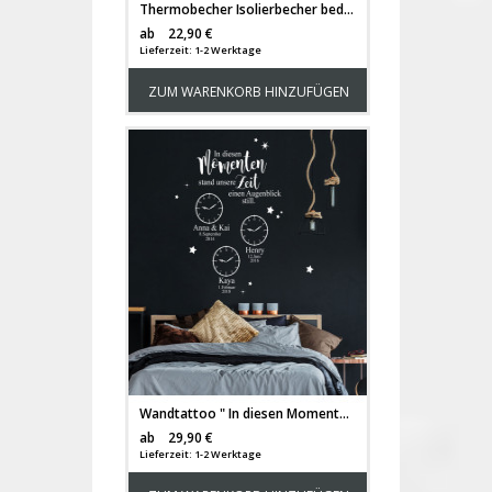
Thermobecher Isolierbecher bedruckt mit Fuchs Fuchsmama mit Junges & Spruch Mama mein Zuhause Kaffeebecher Geschenk tb193
Versandkosten
ab
22,90 €
Lieferzeit: 1-2 Werktage
ZUM WARENKORB HINZUFÜGEN
Wandtattoo " In diesen Momenten stand unsere Zeit einen Augenblick still " mit Wunschdaten verschiedene Sterne M2441
Versandkosten
ab
29,90 €
Lieferzeit: 1-2 Werktage