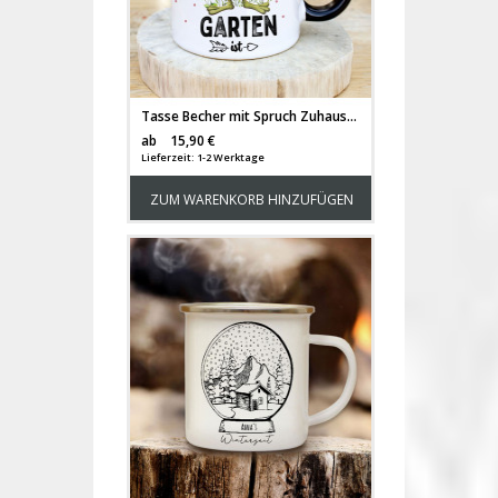
Tasse Becher mit Spruch Zuhause ist wo mein Garten ist & Frosch Froschdame Kaffeebecher Geschenk zum Muttertag Spruchbecher ts2085
Versandkosten
ab
15,90 €
Lieferzeit: 1-2 Werktage
ZUM WARENKORB HINZUFÜGEN