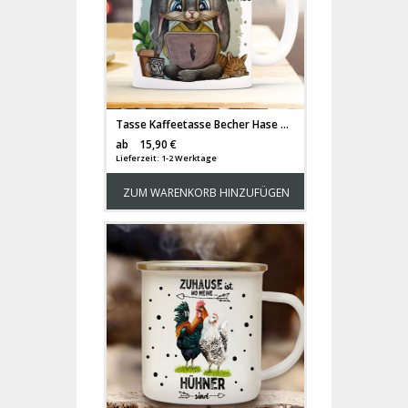
Tasse Kaffeetasse Becher Hase Häschen mit Laptop & Spruch My home is my office Bürotasse Kaffeebecher Teetasse Geschenk ts1196
Versandkosten
ab
15,90 €
Lieferzeit: 1-2 Werktage
ZUM WARENKORB HINZUFÜGEN