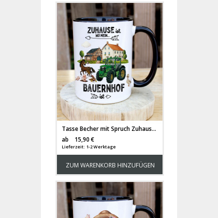
Tasse Becher mit Spruch Zuhause ist wo mein Bauernhof ist Tassemotiv Traktor Bauernhof Tiere Kaffeebecher Geschenk Spruchbecher ts2082
Versandkosten
ab
15,90 €
Lieferzeit: 1-2 Werktage
ZUM WARENKORB HINZUFÜGEN