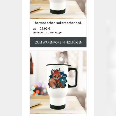
Thermobecher Isolierbecher bedruckt mit Lemur DJ Äffchen Affe Motiv & Spruch Onkel sein fetzt tb192
Versandkosten
ab
22,90 €
Lieferzeit: 1-2 Werktage
ZUM WARENKORB HINZUFÜGEN