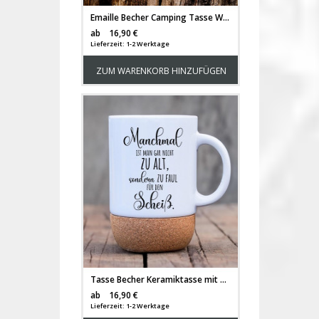
Emaille Becher Camping Tasse Winterzeit Schneekugel mit Wunschname Name Kaffeetasse Geschenk Winter Weihnachten eb685
Versandkosten
ab
16,90 €
Lieferzeit: 1-2 Werktage
ZUM WARENKORB HINZUFÜGEN
Tasse Becher Keramiktasse mit Kork Korktasse Spruch nicht zu alt, sondern zu faul für den Scheiß Kaffeepott Kaffeebecher Kaffeetasse Geschenk tsk16
Versandkosten
ab
16,90 €
Lieferzeit: 1-2 Werktage