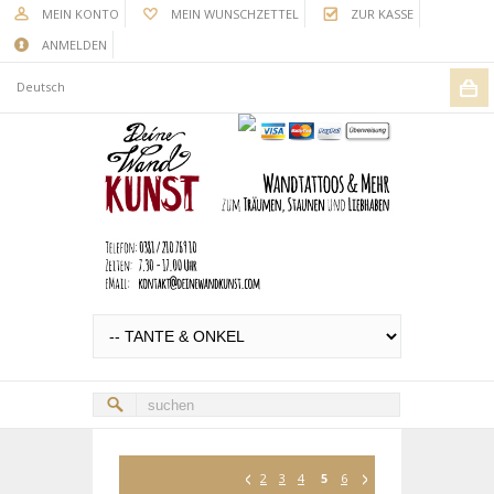
MEIN KONTO
MEIN WUNSCHZETTEL
ZUR KASSE
ANMELDEN
Deutsch
2
3
4
5
6