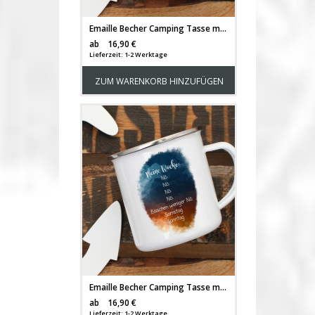
Emaille Becher Camping Tasse mit Katze Kater & Spruch lächle solange du Zähne hast Kaffeetasse Geschenk Spruchbecher eb317
Versandkosten
ab
16,90 €
Lieferzeit: 1-2 Werktage
ZUM WARENKORB HINZUFÜGEN
Emaille Becher Camping Tasse mit Spruch Meine Woche nö Kaffeetasse Geschenk Spruchbecher eb319
Versandkosten
ab
16,90 €
Lieferzeit: 1-2 Werktage