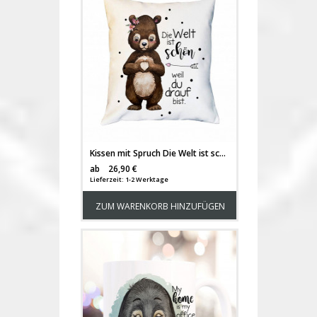
Kissen mit Spruch Die Welt ist schön weil du drauf bist & Bär Bärchen Herz inkl Füllung Dekokissen Zierkissen Spruchkissen Motto Zitat bedruckt ks313
Versandkosten
ab
26,90 €
Lieferzeit: 1-2 Werktage
ZUM WARENKORB HINZUFÜGEN