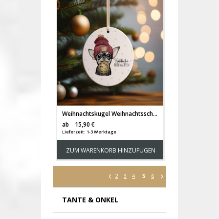
Weihnachtskugel Weihnachtsschmuck Keramik Keramikanhänger Baumanhänger Baumhänger fröhliche Weihnachten kleiner Hund Chihuahua Tiere Baumkugel wkp33
Versandkosten
ab
15,90 €
Lieferzeit: 1-3 Werktage
ZUM WARENKORB HINZUFÜGEN
2
3
4
5
6
TANTE & ONKEL