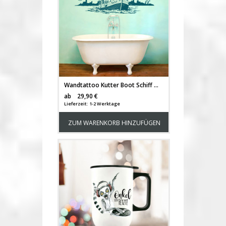
Wandtattoo Kutter Boot Schiff mit Skyline Stadt Rostock maritim Möwen Vögel Wellen Wasser Meer perfekt fürs Bade-/Wohnzimmer Wanddeko M2164
Versandkosten
ab
29,90 €
Lieferzeit: 1-2 Werktage
ZUM WARENKORB HINZUFÜGEN