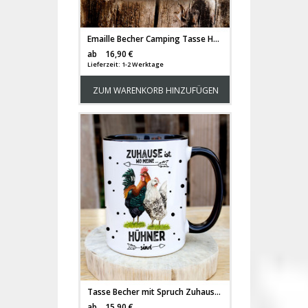
Emaille Becher Camping Tasse Hahn Hühner Hühnchen Chicken Spruch Zuhause ist wo meine Hühner sind Kaffeetasse Geschenk Spruchbecher eb680
Versandkosten
ab
16,90 €
Lieferzeit: 1-2 Werktage
ZUM WARENKORB HINZUFÜGEN
Tasse Becher mit Spruch Zuhause ist wo meine Hühner sind & Hahn Hühner Hühnchen Chicken Kaffeebecher Geschenk Spruchbecher ts2080
Versandkosten
ab
15,90 €