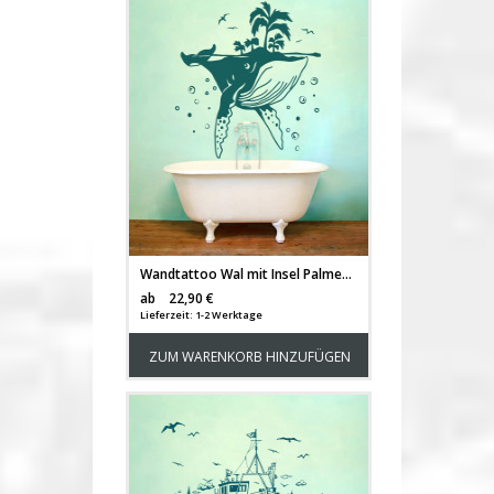
Wandtattoo Wal mit Insel Palmen Luftblasen Möwen Vögel perfekt fürs Badezimmer Wanddeko M2420
Versandkosten
ab
22,90 €
Lieferzeit: 1-2 Werktage
ZUM WARENKORB HINZUFÜGEN