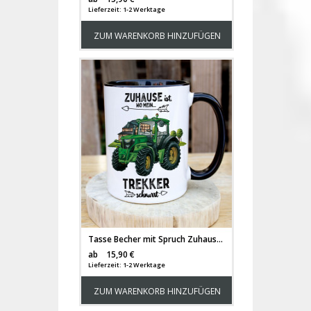
Lieferzeit: 1-2 Werktage
ZUM WARENKORB HINZUFÜGEN
Tasse Becher mit Spruch Zuhause ist wo mein Trekker schnurrt Tassemotiv Traktor Bauernhof Kaffeebecher Geschenk Spruchbecher ts2081
Versandkosten
ab
15,90 €
Lieferzeit: 1-2 Werktage
ZUM WARENKORB HINZUFÜGEN