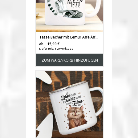
Tasse Becher mit Lemur Affe Äffchen DJ & Spruch Onkel sein fetzt Kaffeebecher Geschenk Spruchbecher ts876
Versandkosten
ab
15,90 €
Lieferzeit: 1-2 Werktage
ZUM WARENKORB HINZUFÜGEN