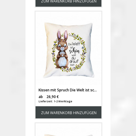
ZUM WARENKORB HINZUFÜGEN
Kissen mit Spruch Die Welt ist schön weil du drauf bist & Hase Häschen Herz Blumenkranz inkl Füllung Dekokissen Zierkissen Spruchkissen Motto Zitat bedruckt ks311
Versandkosten
ab
26,90 €
Lieferzeit: 1-2 Werktage
ZUM WARENKORB HINZUFÜGEN