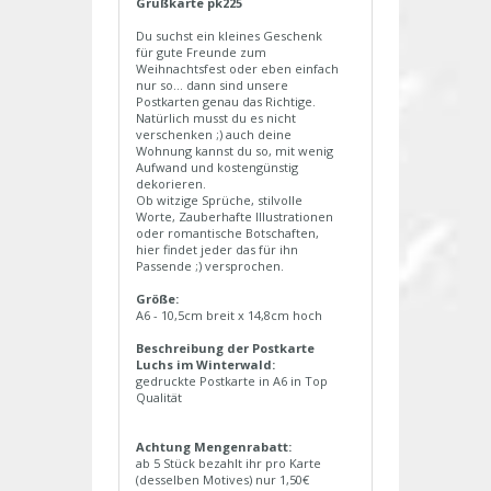
Grußkarte pk225
Du suchst ein kleines Geschenk
für gute Freunde zum
Weihnachtsfest oder eben einfach
nur so... dann sind unsere
Postkarten genau das Richtige.
Natürlich musst du es nicht
verschenken ;) auch deine
Wohnung kannst du so, mit wenig
Aufwand und kostengünstig
dekorieren.
Ob witzige Sprüche, stilvolle
Worte, Zauberhafte Illustrationen
oder romantische Botschaften,
hier findet jeder das für ihn
Passende ;) versprochen.
Größe:
A6 - 10,5cm breit x 14,8cm hoch
Beschreibung der Postkarte
Luchs im Winterwald:
gedruckte Postkarte in A6 in Top
Qualität
Achtung Mengenrabatt:
ab 5 Stück bezahlt ihr pro Karte
(desselben Motives) nur 1,50€