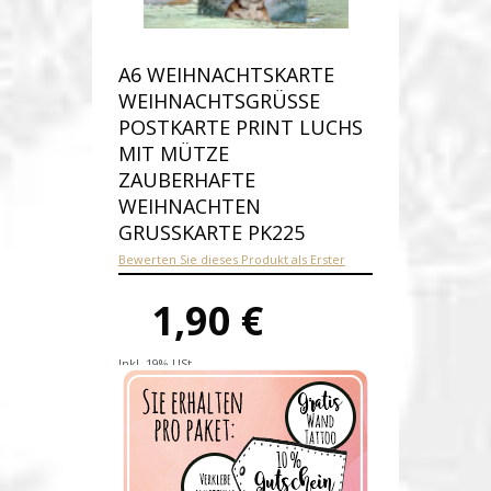
A6 WEIHNACHTSKARTE
WEIHNACHTSGRÜSSE P
OSTKARTE PRINT LUCHS M
IT MÜTZE Z
AUBERHAFTE W
EIHNACHTEN G
RUSSKARTE PK225
Bewerten Sie dieses Produkt als Erster
1,90 €
Inkl. 19% USt.
Versandkosten
Produktnummer:
pk225-A
Verfügbarkeit:
Auf Lager
Lieferzeit: 1-2 Werktage