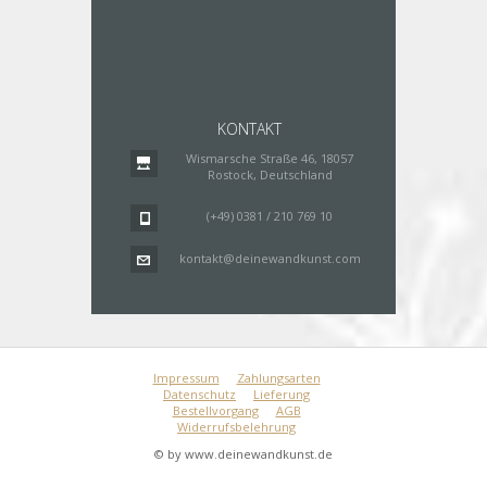
KONTAKT
Wismarsche Straße 46, 18057
Rostock, Deutschland
(+49) 0381 / 210 769 10
kontakt@deinewandkunst.com
Impressum
Zahlungsarten
Datenschutz
Lieferung
Bestellvorgang
AGB
Widerrufsbelehrung
© by www.deinewandkunst.de