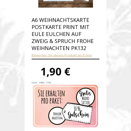
A6 WEIHNACHTSKARTE
POSTKARTE PRINT MIT
EULE EULCHEN AUF
ZWEIG & SPRUCH FROHE
WEIHNACHTEN PK132
Bewerten Sie dieses Produkt als Erster
1,90 €
Inkl. 19% USt.
Versandkosten
Produktnummer:
pk132-A
Verfügbarkeit:
Auf Lager
Lieferzeit: 1-2 Werktage