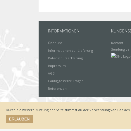
INFORMATIONEN
KUNDENSE
Über uns
Kontakt
Sendung ver
Informationen zur Lieferung
Datenschutzerklärung
Impressum
AGB
Häufig gestellte Fragen
Referenzen
Durch die weitere Nutzung der Seite stimmst du der Verwendung von Cookies 
Impressum
Zahlungsarten
Datenschutz
Lieferung
ERLAUBEN
© by www.deinewandkunst.de