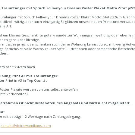
t Traumfänger mit Spruch Follow your Dreams Poster Plakat Motto Zitat p22
aumfänger mit Spruch Follow your Dreams Poster Plakat Motto Zitat p226 in A3 (oh
ht stilvoll, witzig, aber auch einzigartig So glänzen unsere neuen Prints und verz
lle Art.
t ein kleines Geschenk für gute Freunde zur Wohnungseinweihung, oder eben einfa
tionen genau das Richtige.
ch musst es ja nicht verschenken auch deine Wohnung kannst du so, mit wenig Aufw
ge Sprüche, stilvolle Worte, zauberhafte Illustrationen oder romantische Botschafte
chen.
7cm breit x 42cm hoch
ibung Print A3 mit Traumfänger:
er Print in A3 in Top Qualität
Poster Plakate werden von uns selbst entworfen.
chte vorbehalten)
derrahmen ist nicht Bestandteil des Angebots und wird nicht mitgeliefert.
it:
erzeit beträgt 1-2 Werktage nach Zahlungseingang.
:
kontakt@deinewandkunst.com