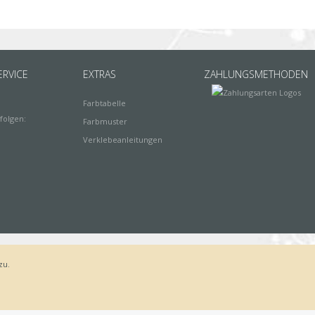
RVICE
EXTRAS
ZAHLUNGSMETHODEN
Farbtabelle
folgen:
Farbmuster
Verklebeanleitungen
zu.
Bestellvorgang
AGB
Widerrufsbelehrung