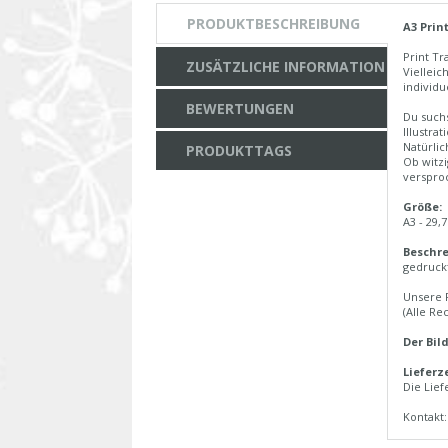
PRODUKTBESCHREIBUNG
A3 Prin
Print Tr
ZUSÄTZLICHE INFORMATION
Vielleic
individue
BEWERTUNGEN
Du suchs
Illustra
Natürli
PRODUKTTAGS
Ob witzi
verspro
Größe:
A3 - 29,
Beschre
gedruckt
Unsere 
(Alle Re
Der Bil
Lieferze
Die Lief
Kontakt