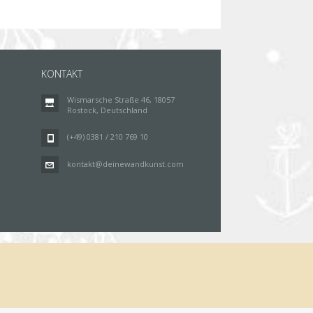
KONTAKT
Wismarsche Straße 46, 18057
Rostock, Deutschland
(+49) 0381 / 210 769 10
kontakt@deinewandkunst.com