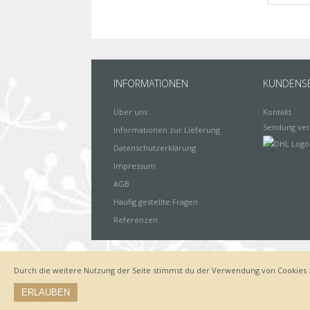
INFORMATIONEN
KUNDENSE
Über uns
Kontakt
Sendung ver
Informationen zur Lieferung
Datenschutzerklärung
Impressum
AGB
Häufig gestellte Fragen
Referenzen
Durch die weitere Nutzung der Seite stimmst du der Verwendung von Cookies 
Impressum
Zahlungsarten
Datenschutz
Lieferung
ERLAUBEN
© by www.deinewandkunst.de