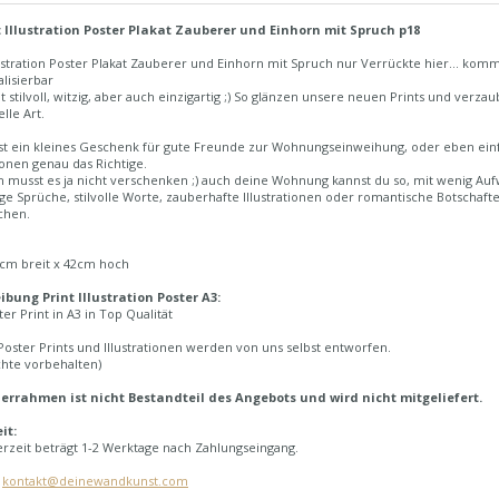
t Illustration Poster Plakat Zauberer und Einhorn mit Spruch p18
lustration Poster Plakat Zauberer und Einhorn mit Spruch nur Verrückte hier... kom
alisierbar
ht stilvoll, witzig, aber auch einzigartig ;) So glänzen unsere neuen Prints und ve
lle Art.
t ein kleines Geschenk für gute Freunde zur Wohnungseinweihung, oder eben einfa
tionen genau das Richtige.
h musst es ja nicht verschenken ;) auch deine Wohnung kannst du so, mit wenig Au
ge Sprüche, stilvolle Worte, zauberhafte Illustrationen oder romantische Botschaften
chen.
7cm breit x 42cm hoch
ibung Print Illustration Poster A3:
er Print in A3 in Top Qualität
oster Prints und Illustrationen werden von uns selbst entworfen.
chte vorbehalten)
derrahmen ist nicht Bestandteil des Angebots und wird nicht mitgeliefert.
it:
erzeit beträgt 1-2 Werktage nach Zahlungseingang.
:
kontakt@deinewandkunst.com