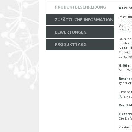
PRODUKTBESCHREIBUNG
A3 Prin
Print Il
ZUSÄTZLICHE INFORMATION
individu
Vielleic
individue
BEWERTUNGEN
Du suchs
Illustra
PRODUKTTAGS
Natürlic
Ob witzi
verspro
Größe:
A3 - 29,
Beschre
gedruckt
Unsere P
(Alle Re
Der Bil
Lieferze
Die Lief
Kontakt