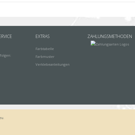
RVICE
EXTRAS
ZAHLUNGSMETHODEN
Farbtabelle
folgen:
Farbmuster
Verklebeanleitungen
zu.
Bestellvorgang
AGB
Widerrufsbelehrung