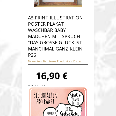
A3 PRINT ILLUSTRATION
POSTER PLAKAT
WASCHBÄR BABY
MÄDCHEN MIT SPRUCH
"DAS GROSSE GLÜCK IST M
ANCHMAL GANZ KLEIN" P
26
Bewerten Sie dieses Produkt als Erster
16,90 €
Inkl. 19% USt.
Versandkosten
Produktnummer:
p26-D
Verfügbarkeit:
Auf Lager
Lieferzeit: 1-2 Werktage