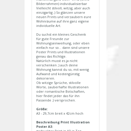
Bilderrahmen) individualisierbar
Vielleicht stilvoll, witzig, aber auch
einzigartig ;) So glänzen unsere
neuen Prints und verzaubern eure
Wohnräume auf ihre ganz eigene
individuelle Art.
Du suchst ein kleines Geschenk
für gute Freunde zur
Wohnungseinweihung, oder eben
einfach nur so... dann sind unsere
Poster Prints und Illustrationen
genau das Richtige.
Natürlich musst es ja nicht
verschenken ;) auch deine
Wohnung kannst du so, mit wenig
Aufwand und kostengünstig
dekorieren.
Ob witzige Sprüche, stilvolle
Worte, zauberhafte Illustrationen
oder romantische Botschaften,
hier findet jeder das für ihn
Passende ;) versprochen.
Größe:
A3 - 29,7cm breit x 42cm hoch
Beschreibung Print Illustration
Poster A3:
gedruckter Print in A3 in Top