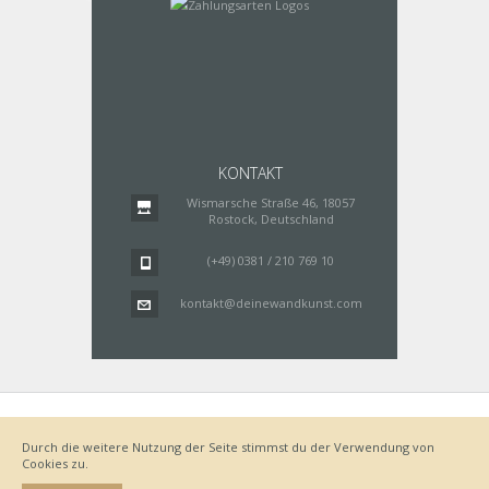
KONTAKT
Wismarsche Straße 46, 18057
Rostock, Deutschland
(+49) 0381 / 210 769 10
kontakt@deinewandkunst.com
Impressum
Zahlungsarten
Datenschutz
Lieferung
Durch die weitere Nutzung der Seite stimmst du der Verwendung von
Bestellvorgang
AGB
Cookies zu.
Widerrufsbelehrung