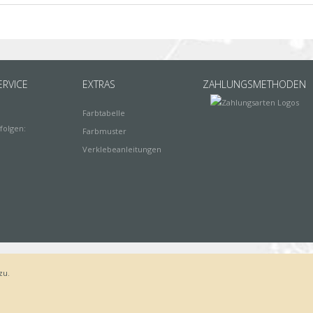
RVICE
EXTRAS
ZAHLUNGSMETHODEN
Farbtabelle
folgen:
Farbmuster
Verklebeanleitungen
zu.
Bestellvorgang
AGB
Widerrufsbelehrung