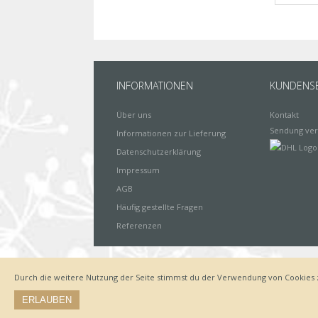
INFORMATIONEN
KUNDENSE
Über uns
Kontakt
Sendung ver
Informationen zur Lieferung
Datenschutzerklärung
Impressum
AGB
Häufig gestellte Fragen
Referenzen
Durch die weitere Nutzung der Seite stimmst du der Verwendung von Cookies 
Impressum
Zahlungsarten
Datenschutz
Lieferung
ERLAUBEN
© by www.deinewandkunst.de