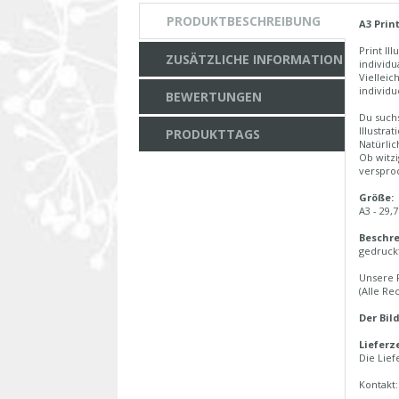
PRODUKTBESCHREIBUNG
A3 Prin
Print Il
ZUSÄTZLICHE INFORMATION
individu
Vielleic
individue
BEWERTUNGEN
Du suchs
Illustra
PRODUKTTAGS
Natürlic
Ob witzi
verspro
Größe:
A3 - 29,
Beschre
gedruckt
Unsere P
(Alle Re
Der Bil
Lieferze
Die Lief
Kontakt