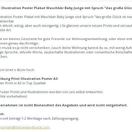
t Illustration Poster Plakat Waschbär Baby Junge mit Spruch "das große Glü
lustration Poster Plakat mit Waschbär Baby Junge und Spruch "das große Glück ist m
alisierbar
ht stilvoll, witzig, aber auch einzigartig ;) So glänzen unsere neuen Prints und ve
lle Art.
t ein kleines Geschenk für gute Freunde zur Wohnungseinweihung, oder eben einfa
tionen genau das Richtige.
h musst es ja nicht verschenken ;) auch deine Wohnung kannst du so, mit wenig Au
ge Sprüche, stilvolle Worte, zauberhafte Illustrationen oder romantische Botschaften
chen.
7cm breit x 42cm hoch
ibung Print Illustration Poster A3:
er Print in A3 in Top Qualität
oster Prints und Illustrationen werden von uns selbst entworfen.
chte vorbehalten)
derrahmen ist nicht Bestandteil des Angebots und wird nicht mitgeliefert.
it:
erzeit beträgt 1-2 Werktage nach Zahlungseingang.
:
kontakt@deinewandkunst.com