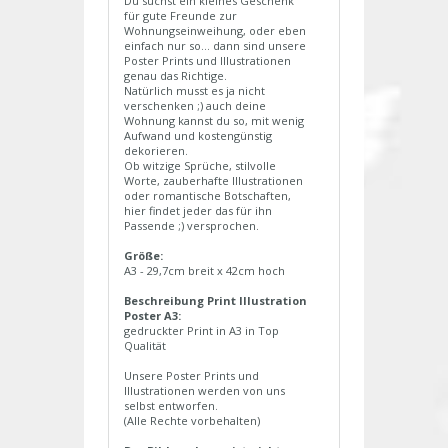
Du suchst ein kleines Geschenk
für gute Freunde zur
Wohnungseinweihung, oder eben
einfach nur so... dann sind unsere
Poster Prints und Illustrationen
genau das Richtige.
Natürlich musst es ja nicht
verschenken ;) auch deine
Wohnung kannst du so, mit wenig
Aufwand und kostengünstig
dekorieren.
Ob witzige Sprüche, stilvolle
Worte, zauberhafte Illustrationen
oder romantische Botschaften,
hier findet jeder das für ihn
Passende ;) versprochen.
Größe:
A3 - 29,7cm breit x 42cm hoch
Beschreibung Print Illustration
Poster A3:
gedruckter Print in A3 in Top
Qualität
Unsere Poster Prints und
Illustrationen werden von uns
selbst entworfen.
(Alle Rechte vorbehalten)