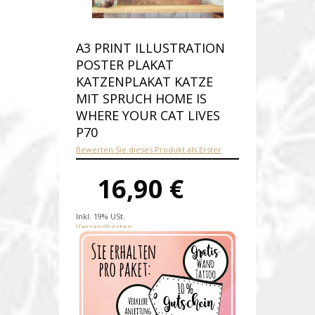
A3 PRINT ILLUSTRATION
POSTER PLAKAT
KATZENPLAKAT KATZE
MIT SPRUCH HOME IS
WHERE YOUR CAT LIVES
P70
Bewerten Sie dieses Produkt als Erster
16,90 €
Inkl. 19% USt.
Versandkosten
Produktnummer:
p70-D
Verfügbarkeit:
Auf Lager
Lieferzeit: 1-2 Werktage nach
Zahlungseingang.