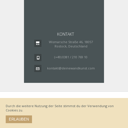
KONTAKT
Wismarsche Straße 46, 18057
Rostock, Deutschland
(+49) 0381 / 210 769 10
kontakt@deinewandkunst.com
Impressum
Zahlungsarten
Datenschutz
Lieferung
Durch die weitere Nutzung der Seite stimmst du der Verwendung von
Bestellvorgang
AGB
Cookies zu.
Widerrufsbelehrung
ERLAUBEN
© by www.deinewandkunst.de