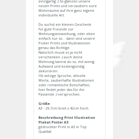
einzigartig ;) So glänzen unsere
neuen Prints und verzaubern eure
Wohnräume auf ihre ganz eigene
individuelle Art.
Du suchst ein kleines Geschenk
für gute Freunde zur
Wohnungseinweihung, oder eben
einfach nur so... dann sind unsere
Poster Prints und Illustrationen
genau das Richtige.
Natürlich musst es ja nicht
verschenken ;) auch deine
Wohnung kannst du so, mit wenig
Aufwand und kostengünstig
dekorieren.
Ob witzige Sprüche, stilvolle
Worte, zauberhafte Illustrationen
oder romantische Botschaften,
hier findet jeder das für ihn
Passende ;) versprochen.
Größe:
A3 - 29,7cm breit x 42cm hoch
Beschreibung Print Illustration
Plakat Poster A3:
gedruckter Print in A3 in Top
Qualität