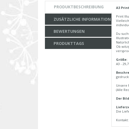
PRODUKTBESCHREIBUNG
A3 Prin
Print Il
ZUSÄTZLICHE INFORMATION
Vielleic
individue
BEWERTUNGEN
Du suchs
Illustra
Natürlic
PRODUKTTAGS
Ob witzi
verspro
Größe:
A3 - 29,
Beschre
gedruckt
Unsere F
(Alle Re
Der Bil
Lieferze
Die Lief
Kontakt