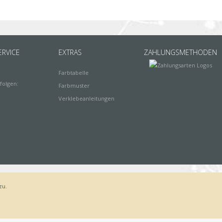
RVICE
EXTRAS
ZAHLUNGSMETHODEN
Farbtabelle
folgen:
Farbmuster
Verklebeanleitungen
zu.
Bestellvorgang
AGB
Widerrufsbelehrung