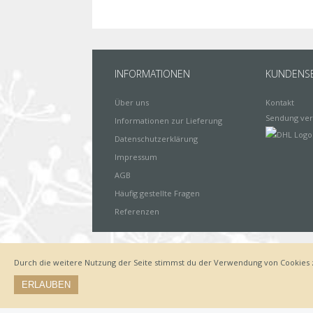
INFORMATIONEN
KUNDENSE
Über uns
Kontakt
Sendung ver
Informationen zur Lieferung
Datenschutzerklärung
Impressum
AGB
Häufig gestellte Fragen
Referenzen
Durch die weitere Nutzung der Seite stimmst du der Verwendung von Cookies 
Impressum
Zahlungsarten
Datenschutz
Lieferung
ERLAUBEN
© by www.deinewandkunst.de