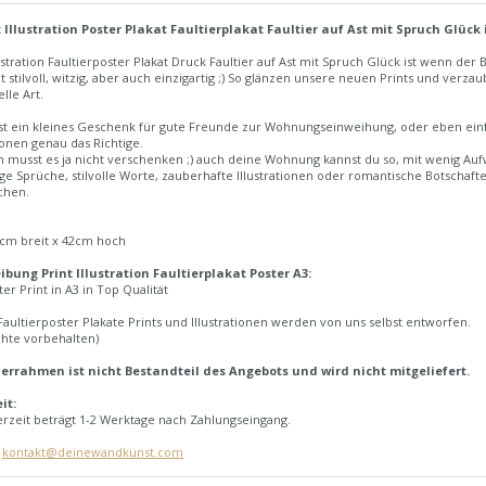
t Illustration Poster Plakat Faultierplakat Faultier auf Ast mit Spruch Glück
lustration Faultierposter Plakat Druck Faultier auf Ast mit Spruch Glück ist wenn der
ht stilvoll, witzig, aber auch einzigartig ;) So glänzen unsere neuen Prints und ve
lle Art.
t ein kleines Geschenk für gute Freunde zur Wohnungseinweihung, oder eben einfa
tionen genau das Richtige.
h musst es ja nicht verschenken ;) auch deine Wohnung kannst du so, mit wenig Au
ge Sprüche, stilvolle Worte, zauberhafte Illustrationen oder romantische Botschaften
chen.
7cm breit x 42cm hoch
ibung Print Illustration Faultierplakat Poster A3:
er Print in A3 in Top Qualität
aultierposter Plakate Prints und Illustrationen werden von uns selbst entworfen.
chte vorbehalten)
derrahmen ist nicht Bestandteil des Angebots und wird nicht mitgeliefert.
it:
erzeit beträgt 1-2 Werktage nach Zahlungseingang.
:
kontakt@deinewandkunst.com