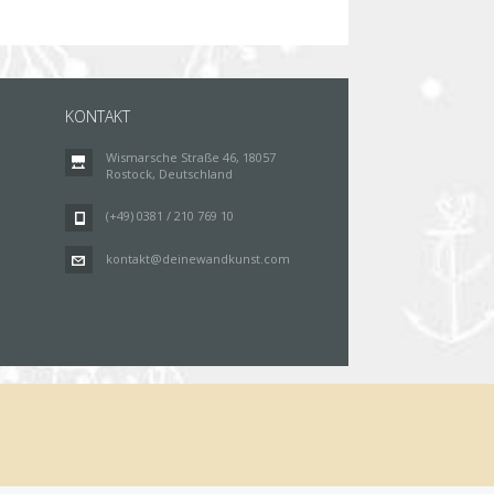
KONTAKT
Wismarsche Straße 46, 18057
Rostock, Deutschland
(+49) 0381 / 210 769 10
kontakt@deinewandkunst.com