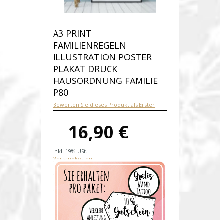
A3 PRINT
FAMILIENREGELN
ILLUSTRATION POSTER
PLAKAT DRUCK
HAUSORDNUNG FAMILIE
P80
Bewerten Sie dieses Produkt als Erster
16,90 €
Inkl. 19% USt.
Versandkosten
Produktnummer:
p80-D
Verfügbarkeit:
Auf Lager
Lieferzeit: Die Lieferzeit beträgt 1-2
Werktage