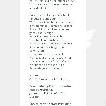
neuen Prints und verzaubern eure
Wohnräume auf ihre ganz eigene
individuelle Art.
Du suchst ein kleines Geschenk
für gute Freunde zur
Wohnungseinweihung, oder eben
einfach nur so... dann sind unsere
Poster Prints und Illustrationen
genau das Richtige.
Natürlich musst es ja nicht
verschenken ;) auch deine
Wohnung kannst du so, mit wenig
Aufwand und kostengünstig
dekorieren.
Ob witzige Sprüche, stilvolle
Worte, zauberhafte Illustrationen
oder romantische Botschaften,
hier findet jeder das für ihn
Passende ;) versprochen.
Größe:
A3 - 29,7cm breit x 42cm hoch
Beschreibung Print Illustration
Plakat Poster A3:
gedruckter Print in A3 in Top
Qualität
Unsere Poster Plakate Prints und