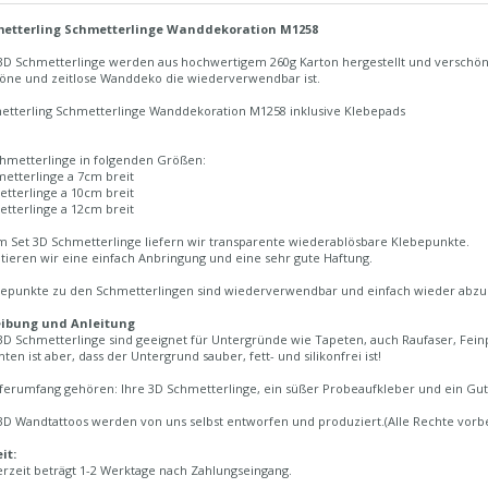
metterling Schmetterlinge Wanddekoration M1258
3D Schmetterlinge werden aus hochwertigem 260g Karton hergestellt und verschö
höne und zeitlose Wanddeko die wiederverwendbar ist.
etterling Schmetterlinge Wanddekoration M1258 inklusive Klebepads
chmetterlinge in folgenden Größen:
etterlinge a 7cm breit
tterlinge a 10cm breit
tterlinge a 12cm breit
m Set 3D Schmetterlinge liefern wir transparente wiederablösbare Klebepunkte.
tieren wir eine einfach Anbringung und eine sehr gute Haftung.
bepunkte zu den Schmetterlingen sind wiederverwendbar und einfach wieder abzu
eibung und Anleitung
D Schmetterlinge sind geeignet für Untergründe wie Tapeten, auch Raufaser, Feinput
ten ist aber, dass der Untergrund sauber, fett- und silikonfrei ist!
ferumfang gehören: Ihre 3D Schmetterlinge, ein süßer Probeaufkleber und ein Guts
3D Wandtattoos werden von uns selbst entworfen und produziert.(Alle Rechte vorb
it:
erzeit beträgt 1-2 Werktage nach Zahlungseingang.