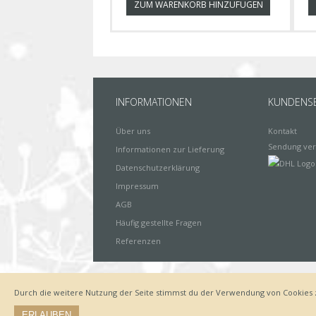
ZUM WARENKORB HINZUFÜGEN
INFORMATIONEN
KUNDENSE
Über uns
Kontakt
Sendung ver
Informationen zur Lieferung
Datenschutzerklärung
Impressum
AGB
Häufig gestellte Fragen
Referenzen
Durch die weitere Nutzung der Seite stimmst du der Verwendung von Cookies 
Impressum
Zahlungsarten
Datenschutz
Lieferung
ERLAUBEN