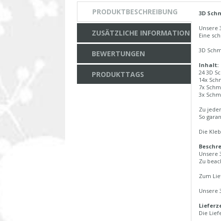
PRODUKTBESCHREIBUNG
3D Sch
Unsere 
ZUSÄTZLICHE INFORMATION
Eine sc
3D Schm
BEWERTUNGEN
Inhalt:
24 3D S
PRODUKTTAGS
14x Schm
7x Schme
3x Schme
Zu jede
So garan
Die Kle
Beschr
Unsere 3
Zu beach
Zum Lie
Unsere 
Lieferze
Die Lief