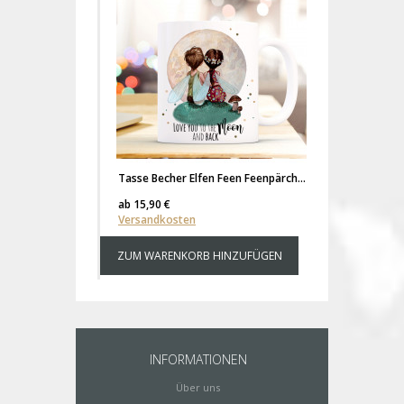
Tasse Becher Elfen Feen Feenpärchen mit Spruch love you to the moon and back ts381
ab
15,90 €
ab
34,90 €
Versandkosten
Versandk
ZUM WARENKORB HINZUFÜGEN
ZUM WAR
INFORMATIONEN
Über uns