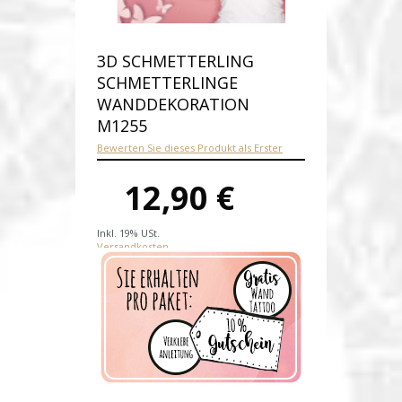
3D SCHMETTERLING
SCHMETTERLINGE
WANDDEKORATION
M1255
Bewerten Sie dieses Produkt als Erster
12,90 €
Inkl. 19% USt.
Versandkosten
Produktnummer:
M1255-D
Verfügbarkeit:
Auf Lager
Lieferzeit: 1-2 Werktage nach
Zahlungseingang