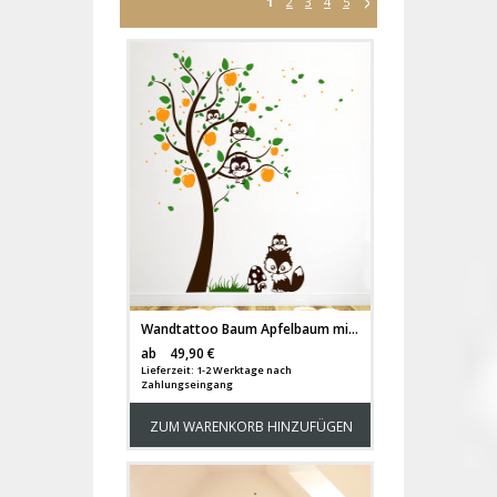
1
2
3
4
5
Wandtattoo Baum Apfelbaum mit Eulchen Fuchs Punkte Blätter und Äpfeln dreifarbig M1196
Versandkosten
ab
49,90 €
Lieferzeit: 1-2 Werktage nach
Zahlungseingang
ZUM WARENKORB HINZUFÜGEN