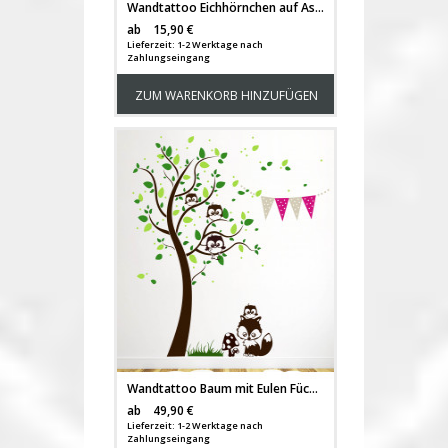
Wandtattoo Eichhörnchen auf Ast mit Vögelchen Schmetterlingen und Wunschnamen M1406
Versandkosten
ab
15,90 €
Lieferzeit: 1-2 Werktage nach
Zahlungseingang
ZUM WARENKORB HINZUFÜGEN
Wandtattoo Baum mit Eulen Füchsen und Wimpel fünffarbig M1199
Versandkosten
ab
49,90 €
Lieferzeit: 1-2 Werktage nach
Zahlungseingang