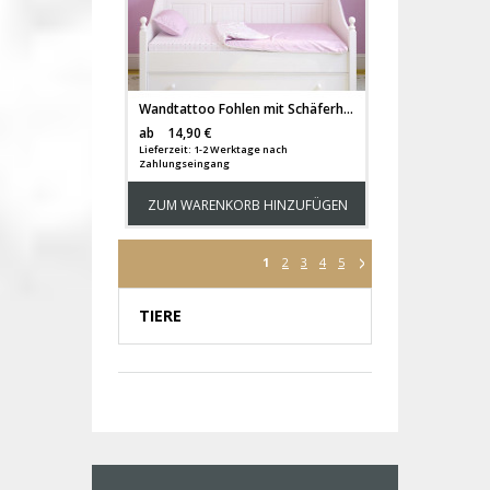
Wandtattoo Fohlen mit Schäferhund Schmetterlinge Wunschname M1630
Versandkosten
ab
14,90 €
Lieferzeit: 1-2 Werktage nach
Zahlungseingang
ZUM WARENKORB HINZUFÜGEN
1
2
3
4
5
TIERE