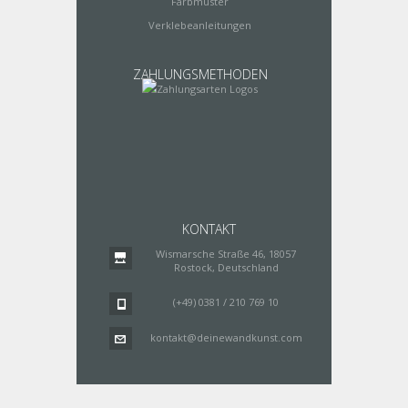
Farbmuster
Verklebeanleitungen
ZAHLUNGSMETHODEN
KONTAKT
Wismarsche Straße 46, 18057
Rostock, Deutschland
(+49) 0381 / 210 769 10
kontakt@deinewandkunst.com