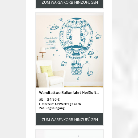
ZUM WARENKORB HINZUFÜGEN
Wandtattoo Ballonfahrt Heißluftballon Fuchs Waschbär Eule auf Weltreise M1712
Versandkosten
ab
34,90 €
Lieferzeit: 1-2 Werktage nach
Zahlungseingang
ZUM WARENKORB HINZUFÜGEN