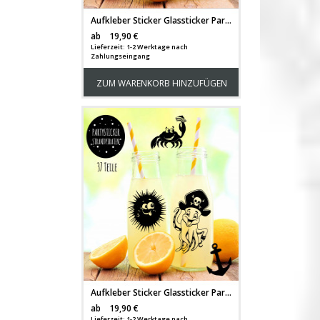
Aufkleber Sticker Glassticker Partyaufkleber Pandas mit Bambus und Punkten M2009
Versandkosten
ab
19,90 €
Lieferzeit: 1-2 Werktage nach
Zahlungseingang
ZUM WARENKORB HINZUFÜGEN
Aufkleber Sticker Glassticker Partyaufkleber Strandpiraten Pirat Seestern Krake Oktopus Seepferd Anker Krebs und Punkte M2008
Versandkosten
ab
19,90 €
Lieferzeit: 1-2 Werktage nach