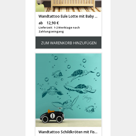
Wandtattoo Eule Lotte mit Baby Mo auf dem Mond M1175
Versandkosten
ab
12,90 €
Lieferzeit: 1-2 Werktage nach
Zahlungseingang
ZUM WARENKORB HINZUFÜGEN
Wandtattoo Schildkröten mit Fische Wasserblasen und Wunschname M1755